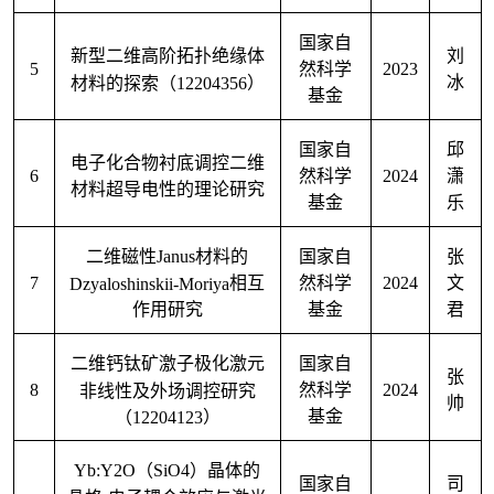
国家自
新型二维高阶拓扑绝缘体
刘
5
2023
然科学
材料的探索（
12204356
）
冰
基金
国家自
邱
电子化合物衬底调控二维
6
2024
然科学
潇
材料超导电性的理论研究
基金
乐
二维磁性
Janus
材料的
国家自
张
7
2024
Dzyaloshinskii-Moriya
相互
然科学
文
作用研究
基金
君
二维钙钛矿激子极化激元
国家自
张
8
2024
非线性及外场调控研究
然科学
帅
（
12204123
）
基金
Yb:Y2O
（
SiO4
）晶体的
国家自
司