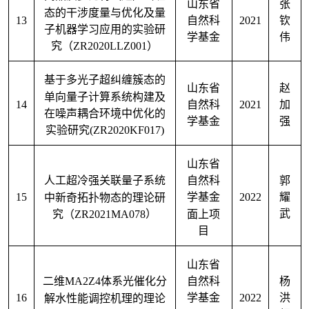
山东省
张
态的干涉度量与优化及量
13
2021
自然科
钦
子机器学习应用的实验研
学基金
伟
究（
ZR2020LLZ001
）
基于多光子超纠缠簇态的
山东省
赵
单向量子计算系统构建及
14
2021
自然科
加
在噪声耦合环境中优化的
学基金
强
实验研究
(ZR2020KF017)
山东省
人工超冷强关联量子系统
郭
自然科
15
2022
中新奇拓扑物态的理论研
耀
学基金
究（
ZR2021MA078
）
武
面上项
目
山东省
二维
MA2Z4
体系光催化分
杨
自然科
16
2022
解水性能调控机理的理论
洪
学基金