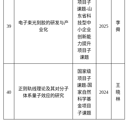
项目子
课题
-
山
东省科
电子束光刻胶的研发与产
李
技型中
39
2025
业化
舜
小企业
创新能
力提升
项目子
课题
国家级
项目子
课题
-
国
王
正则轨线理论及其对分子
家自然
40
2024
晓
体系量子效应的研究
科学基
林
金项目
子课题