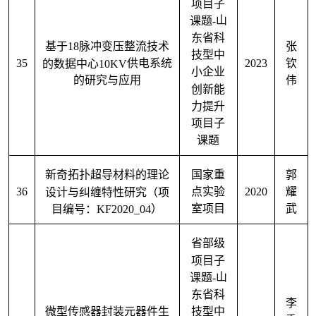
项目子
课题
-
山
东省科
基于
18
脉冲变压整流技术
张
技型中
35
2023
的数据中心
10KV
供电系统
钦
小企业
的研究与应用
伟
创新能
力提升
项目子
课题
新奇拓扑超导材料的理论
国家重
郭
36
2020
设计与纠缠特性研究（项
点实验
耀
目编号：
KF2020_04
）
室项目
武
省部级
项目子
课题
-
山
东省科
李
微型传感器封装元器件生
技型中