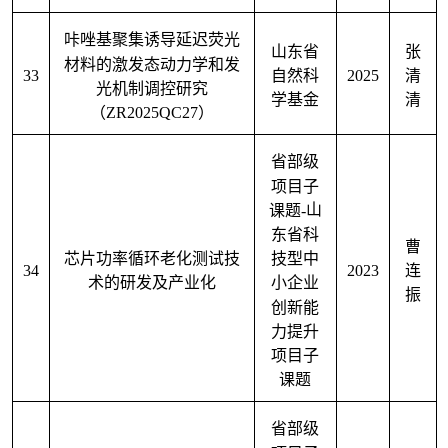
咔唑基聚集诱导延迟荧光
山东省
张
材料的激发态动力学和发
33
2025
自然科
清
光机制调控研究
学基金
清
（
ZR2025QC27
）
省部级
项目子
课题
-
山
东省科
曹
芯片功率循环老化测试技
技型中
34
2023
连
术的研发及产业化
小企业
振
创新能
力提升
项目子
课题
省部级