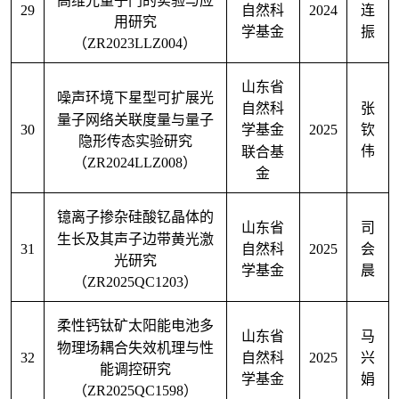
29
2024
自然科
连
用研究
学基金
振
（
ZR2023LLZ004
）
山东省
噪声环境下星型可扩展光
张
自然科
量子网络关联度量与量子
30
2025
钦
学基金
隐形传态实验研究
伟
联合基
（
ZR2024LLZ008
）
金
镱离子掺杂硅酸钇晶体的
山东省
司
生长及其声子边带黄光激
31
2025
自然科
会
光研究
学基金
晨
（
ZR2025QC1203
）
柔性钙钛矿太阳能电池多
山东省
马
物理场耦合失效机理与性
32
2025
自然科
兴
能调控研究
学基金
娟
（
ZR2025QC1598
）