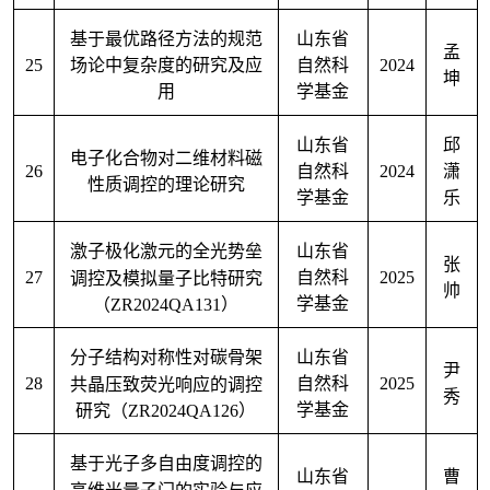
基于最优路径方法的规范
山东省
孟
25
2024
场论中复杂度的研究及应
自然科
坤
用
学基金
山东省
邱
电子化合物对二维材料磁
26
2024
自然科
潇
性质调控的理论研究
学基金
乐
激子极化激元的全光势垒
山东省
张
27
2025
调控及模拟量子比特研究
自然科
帅
（
ZR2024QA131
）
学基金
分子结构对称性对碳骨架
山东省
尹
28
2025
共晶压致荧光响应的调控
自然科
秀
研究（
ZR2024QA126
）
学基金
基于光子多自由度调控的
山东省
曹
高维光量子门的实验与应