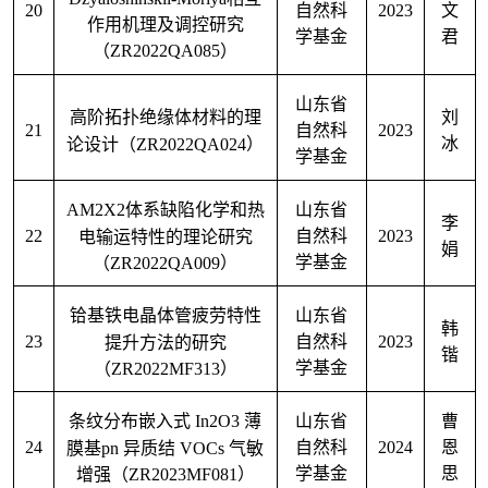
20
2023
自然科
文
作用机理及调控研究
学基金
君
（
ZR2022QA085
）
山东省
高阶拓扑绝缘体材料的理
刘
21
2023
自然科
论设计（
ZR2022QA024
）
冰
学基金
AM2X2
体系缺陷化学和热
山东省
李
22
2023
电输运特性的理论研究
自然科
娟
（
ZR2022QA009
）
学基金
铪基铁电晶体管疲劳特性
山东省
韩
23
2023
提升方法的研究
自然科
锴
（
ZR2022MF313
）
学基金
条纹分布嵌入式
In2O3
薄
山东省
曹
24
2024
膜基
pn
异质结
VOCs
气敏
自然科
恩
增强（
ZR2023MF081
）
学基金
思