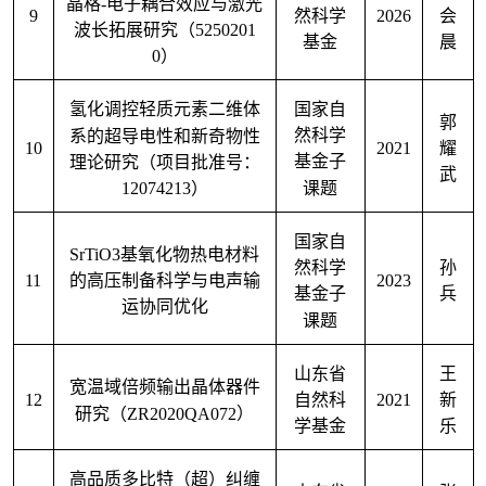
晶格-电子耦合效应与激光
9
2026
然科学
会
波长拓展研究（
5250201
基金
晨
0
）
氢化调控轻质元素二维体
国家自
郭
系的超导电性和新奇物性
然科学
10
2021
耀
理论研究（项目批准号：
基金子
武
12074213
）
课题
国家自
SrTiO3
基氧化物热电材料
孙
然科学
11
2023
的高压制备科学与电声输
兵
基金子
运协同优化
课题
山东省
王
宽温域倍频输出晶体器件
12
2021
自然科
新
研究（
ZR2020QA072
）
学基金
乐
高品质多比特（超）纠缠