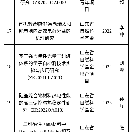
研究（
ZR2021OA096
）
超
青年项
目
有机聚合物
/
非富勒烯太阳
山东省
李
17
2022
能电池内高效电荷分离的
自然科
冲
机理研究
学基金
山东省
基于强鲁棒性光量子纠缠
自然科
刘
体系的量子自检测技术实
18
2022
学基金
霞
验与应用研究
培育项
（
ZR2021LLZ011
）
目
硅基笼合物材料热电性能
山东省
孙
19
2023
的高压调控与热稳定性研
自然科
兵
究（
ZR2022QA018
）
学基金
二维磁性
Janus
材料中
山东省
张
Dzyaloshinskii-Moriya
相互