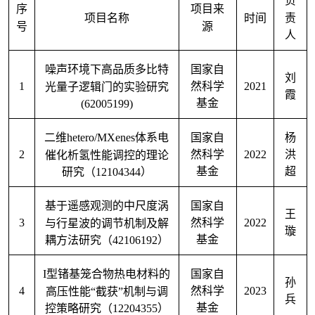
序
项目来
责
项目名称
时间
号
源
人
噪声环境下高品质多比特
国家自
刘
1
2021
光量子逻辑门的实验研究
然科学
霞
(62005199)
基金
二维
hetero/MXenes
体系电
国家自
杨
2
2022
催化析氢性能调控的理论
然科学
洪
研究（
12104344
）
基金
超
基于遥感观测的中尺度涡
国家自
王
3
2022
与行星波的调节机制及解
然科学
璇
耦方法研究（
42106192
）
基金
I
型锗基笼合物热电材料的
国家自
孙
4
2023
高压性能“截获”机制与调
然科学
兵
控策略研究（
12204355
）
基金