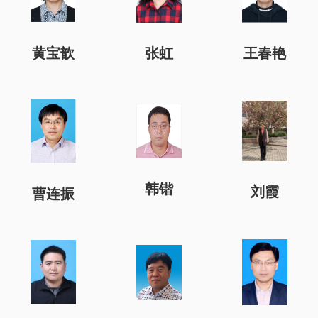
张虹
黄宝歆
王春艳
韩锴
刘霞
曹连振