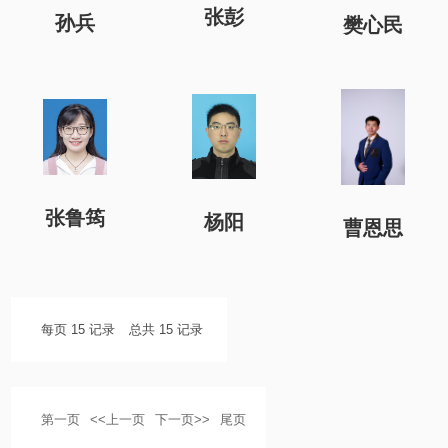
张彭
孙兵
樊心民
张鲁筠
杨阳
曹恩思
每页
15
记录
总共
15
记录
第一页
<<上一页
下一页>>
尾页