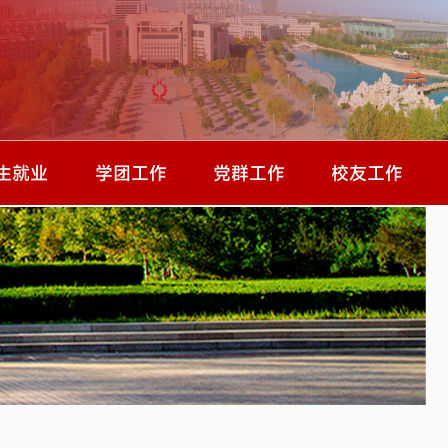
生就业
学团工作
党群工作
校友工作
招生信...
规章制度
组织建设
校友会
招生信...
学团组织
党建动态
校友风采
招生信...
学团动态
党务公开
校友活动
业信息
工会工作
研情况
师德师风问题...