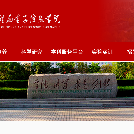
培养
科学研究
学科服务平台
实验实训
招
设置
科研团队
实验中心
本科生
方案
科研平台
规章制度
研究生
成果
科研动态
仪器设备
专科生
科研成果
常用下载
就
考