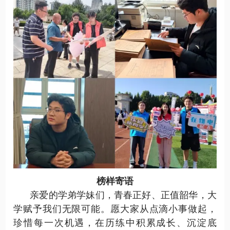
榜样寄语
亲爱的学弟学妹们，青春正好、正值韶华，大
学赋予我们无限可能。愿大家
从
点滴小事
做起
，
珍惜每一次机遇，在历练中积累成长、沉淀底