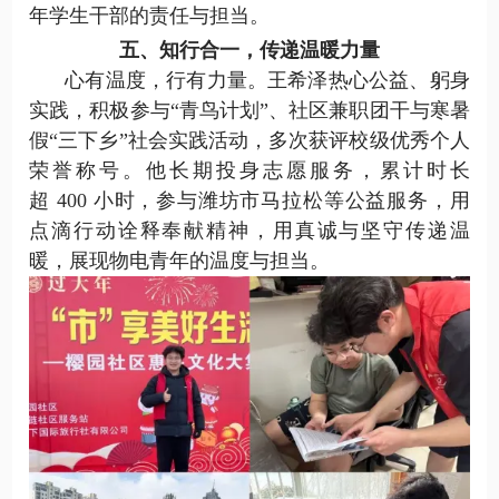
年学生干部的责任与担当。
五、知行合一，传递温暖力量
心有温度，行有力量。王希泽热心公益、躬身
实践，积极参与
“
青鸟计划
”
、社区
兼职团干
与寒暑
假
“
三下乡
”
社会实践
活动，多次获评
校级
优秀个人
荣誉称号
。他长期投身志愿服务，累计时长
超 400 小时，参与潍坊市马拉松等公益服务，用
点滴行动诠释奉献精神，用真诚与坚守传递温
暖
，
展现物电青年的温度与担当。