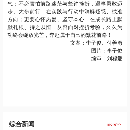
气；不必害怕前路迷茫与
些许挫折
，遇事勇敢迈
步、
大步
前行，在实践与行动中消解疑惑、找准
方向；更要心怀热爱、坚守本心，在成长路上默
默扎根、持之以恒，从容面对挫折考验，久久为
功终会绽放光芒，奔赴属于自己的繁花前路
！
文案：
李子俊、付善勇
图片：李子俊
编审：刘程爱
综合新闻
more>>