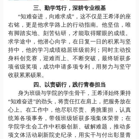
三、勤学笃行，深耕专业根基
“知难奋进，向难求成”，这不仅是王希泽的座
右铭，更是他求学路上的行动指南
。
他坚信，唯
有
脚踏实地、刻苦钻研，
才能取得耀眼的成绩
。
求学途中，他潜心向学，
在日复一日的积累与坚
持中，
他
的
学
习
成绩稳居班级前列；
同时
主动投
身科创竞赛，迎难而上、不断突破，最终斩获多
项省级奖项，成功申请多项专利，用努力与坚守
收获累累硕果。
四、以责砺行，践行青春担当
身为班级与学院的学生骨干，王希泽始终秉持
“知难奋进”的劲头，将责任扛在肩上，把服务放在
心上。在工作中
，他
尽职
尽责
、勇挑重担，认真
统筹各项事务，带领班级斩获多项集体荣誉；在
学院
学生会
工作中积极创新、破解难题，推动多
项
文体
活动刷新院史纪录，用实干与付出彰显青