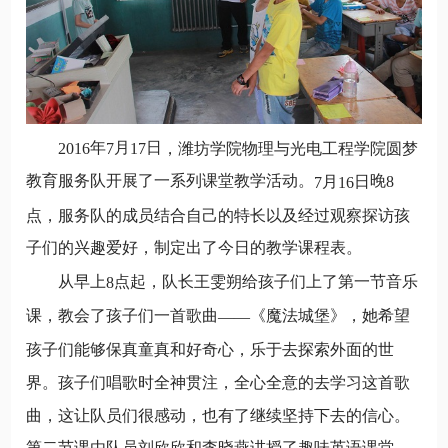
年
月
日
，潍坊学院物理与光电工程学院圆梦
2016
7
17
教育服务队开展了一系列课堂教学活动。
晚
月
日
8
7
16
点，服务队的成员结合自己的特长以及经过观察探访孩
子们的兴趣爱好，制定出了今日的教学课程表。
从早上
点起，队长王雯朔给孩子们上了第一节音乐
8
课，教会了孩子们一首歌曲
《魔法城堡》，她希望
——
孩子们能够保真童真和好奇心，乐于去探索外面的世
界。孩子们唱歌时全神贯注，全心全意的去学习这首歌
曲，这让队员们很感动，也有了继续坚持下去的信心。
第二节课由队员刘欣欣和李晓燕讲授了趣味英语课堂，